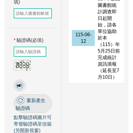
填)
圖書館統
計調查即
日起開
始，請各
單位協助
115-06-
於本
*
驗證碼(必填)
12
（115）年
5月25日前
完成統計
資訊填報
（延長至7
月10日）
重新產生
驗證碼
點擊驗證碼圖片可
寄發驗證碼至信箱
(另開新視窗)