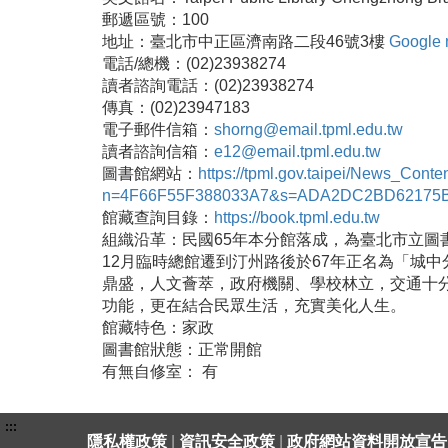
郵遞區號：100
地址：臺北市中正區濟南路二段46號3樓
Google
電話/總機：(02)23938274
讀者諮詢電話：(02)23938274
傳真：(02)23947183
電子郵件信箱：
shorng@email.tpml.edu.tw
讀者諮詢信箱：
e12@email.tpml.edu.tw
圖書館網站：
https://tpml.gov.taipei/News_Conte
n=4F66F55F388033A7&s=ADA2DC2BD62175
館藏查詢目錄：
https://book.tpml.edu.tw
組織沿革：民國65年本分館落成，為臺北市立圖書
12月臨時總館遷到汀州路後於67年正名為「城
鼎盛，人文薈萃，政府機關、學校林立，交通十
功能，更在結合民眾生活，充實美化人生。
館藏特色：家政
圖書館狀態：正常開館
有無自修室： 有
:::
隱私權政策
|
資訊安全政策
|
政府網站資料開放宣告