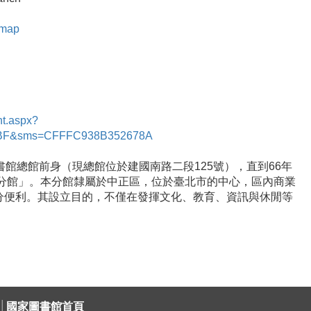
 map
nt.aspx?
BF&sms=CFFFC938B352678A
館總館前身（現總館位於建國南路二段125號），直到66年
中分館」。本分館隸屬於中正區，位於臺北市的中心，區內商業
分便利。其設立目的，不僅在發揮文化、教育、資訊與休閒等
│
國家圖書館首頁