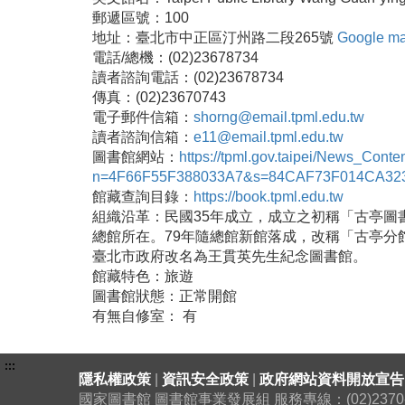
郵遞區號：100
地址：臺北市中正區汀州路二段265號
Google m
電話/總機：(02)23678734
讀者諮詢電話：(02)23678734
傳真：(02)23670743
電子郵件信箱：
shorng@email.tpml.edu.tw
讀者諮詢信箱：
e11@email.tpml.edu.tw
圖書館網站：
https://tpml.gov.taipei/News_Conte
n=4F66F55F388033A7&s=84CAF73F014CA32
館藏查詢目錄：
https://book.tpml.edu.tw
組織沿革：民國35年成立，成立之初稱「古亭圖
總館所在。79年隨總館新館落成，改稱「古亭分
臺北市政府改名為王貫英先生紀念圖書館。
館藏特色：旅遊
圖書館狀態：正常開館
有無自修室： 有
:::
隱私權政策
|
資訊安全政策
|
政府網站資料開放宣告
國家圖書館 圖書館事業發展組 服務專線：(02)2370-130