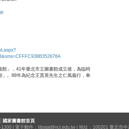
ap
nt.aspx?
3&sms=CFFFC938B352678A
書館」，41年臺北市立圖書館成立後，為臨時
館」。88年為紀念王貫英先生之仁風義行，奉
│
國家圖書館首頁
0 | 電子郵件：libstat@ncl.edu.tw | 地址：100201 臺