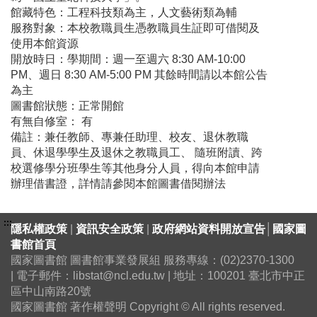
館藏特色：工程科技類為主，人文藝術類為輔
服務對象：本校教職員生憑教職員生証即可借閱及
使用本館資源
開放時日：學期間：週一至週六 8:30 AM-10:00
PM、週日 8:30 AM-5:00 PM 其餘時間請以本館公告
為主
圖書館狀態：正常開館
有無自修室： 有
備註：兼任教師、專兼任助理、校友、退休教職
員、休退學學生及退休之教職員工、 隨班附讀、跨
校選修學分班學生等其他身分人員，得向本館申請
辦理借書證，詳情請參閱本館圖書借閱辦法
:::
隱私權政策
|
資訊安全政策
|
政府網站資料開放宣告
│
國家圖
書館首頁
國家圖書館 圖書館事業發展組 服務專線：(02)2370-1300
| 電子郵件：libstat@ncl.edu.tw | 地址：100201 臺北市中正
區中山南路20號
國家圖書館 著作權聲明 Copyright © All rights reserved.