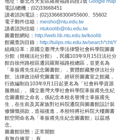
地址：臺北市大安區羅斯福路四段1號
Google map
電話/總機：(02)33668451
讀者諮詢電話：(02)33668300#55600、55602
電子郵件信箱：
meisho@ntu.edu.tw
讀者諮詢信箱：
ntukoolib@ntu.edu.tw
圖書館網站：
http://web.lib.ntu.edu.tw/koolib
館藏查詢目錄：
http://tulips.ntu.edu.tw/search*cht/Y
組織沿革：原國立臺灣大學法律暨社會科學院圖書
分館（簡稱法社分館），民國103年9月15日法社分
館自徐州路校區遷回羅斯福路校總區，並更名為
「辜振甫先生紀念圖書館」，實體館藏整併法社分
館、法律政治研究圖書室、經研所圖書室之館藏，
行政編制自103年9月1日起更名為「社會科學資源
服務組」。國立臺灣大學社會科學院辜振甫先生紀
念圖書館之命名，係紀念本校名譽博士辜振甫先
生，在生前及其家族對社科院遷院與圖書館設計裝
修慷慨捐款，造福後進，本校特將社科院大樓圖書
館空間命名為「辜振甫先生紀念圖書館」以茲感
念。
圖書館狀態：正常開館
有無自修室： 有