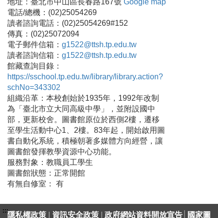
地址：臺北市中山區長春路167號
Google map
電話/總機：(02)25054269
讀者諮詢電話：(02)25054269#152
傳真：(02)25072094
電子郵件信箱：
g1522@ttsh.tp.edu.tw
讀者諮詢信箱：
g1522@ttsh.tp.edu.tw
館藏查詢目錄：
https://sschool.tp.edu.tw/library/library.action?
schNo=343302
組織沿革：本校創始於1935年，1992年改制
為「臺北市立大同高級中學」，並附設國中
部，更新校舍。圖書館原位於西側2樓，遷移
至學生活動中心1、2樓。83年起，開始啟用圖
書自動化系統，積極朝著多媒體方向經營，讓
圖書館發揮教學資源中心功能。
服務對象：教職員工學生
圖書館狀態：正常開館
有無自修室： 有
:::
隱私權政策
|
資訊安全政策
|
政府網站資料開放宣告
│
國家圖