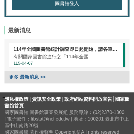
圖書館登入
最新消息
114年全國圖書館統計調查即日起開始，請各單位協助於本（115）年5月25日前完成統計資訊填報（延長至7月10日）
有關國家圖書館進行之「114年全國圖書館統計」調查，涵蓋全國大專校院圖書館、國民小學圖書館、國民中學圖書館、高級中等學校暨特殊教育學校圖書館，以及專門圖書館，藉由相關統計數據之蒐集，將有助瞭解我國各類...
115-04-07
更多 最新消息 >>
:::
隱私權政策
|
資訊安全政策
|
政府網站資料開放宣告
│
國家圖
書館首頁
國家圖書館 圖書館事業發展組 服務專線：(02)2370-1300
| 電子郵件：libstat@ncl.edu.tw | 地址：100201 臺北市中正
區中山南路20號
國家圖書館 著作權聲明 Copyright © All rights reserved.