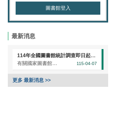
圖書館登入
最新消息
114年全國圖書館統計調查即日起開始，請各單位協助於本（115）年5月25日前完成統計資訊填報（延長至7月10日）
有關國家圖書館進行之「114年全國圖書館統計」調查，涵蓋全國大專校院圖書館、國民小學圖書館、國民中學圖書館、高級中等學校暨特殊教育學校圖書館，以及專門圖書館，藉由相關統計數據之蒐集，將有助瞭解我國各類...
115-04-07
更多 最新消息 >>