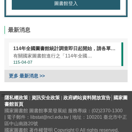
圖書館登入
最新消息
114年全國圖書館統計調查即日起開始，請各單位協助於本（115）年5月25日前完成統計資訊填報（延長至7月10日）
有關國家圖書館進行之「114年全國圖書館統計」調查，涵蓋全國大專校院圖書館、國民小學圖書館、國民中學圖書館、高級中等學校暨特殊教育學校圖書館，以及專門圖書館，藉由相關統計數據之蒐集，將有助瞭解我國各類...
115-04-07
更多 最新消息 >>
:::
隱私權政策
|
資訊安全政策
|
政府網站資料開放宣告
│
國家圖
書館首頁
國家圖書館 圖書館事業發展組 服務專線：(02)2370-1300
| 電子郵件：libstat@ncl.edu.tw | 地址：100201 臺北市中正
區中山南路20號
國家圖書館 著作權聲明 Copyright © All rights reserved.