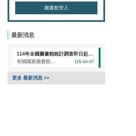
圖書館登入
最新消息
114年全國圖書館統計調查即日起開始，請各單位協助於本（115）年5月25日前完成統計資訊填報（延長至7月10日）
有關國家圖書館進行之「114年全國圖書館統計」調查，涵蓋全國大專校院圖書館、國民小學圖書館、國民中學圖書館、高級中等學校暨特殊教育學校圖書館，以及專門圖書館，藉由相關統計數據之蒐集，將有助瞭解我國各類...
115-04-07
更多 最新消息 >>