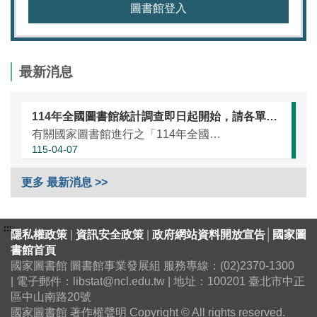
圖書館登入
最新消息
114年全國圖書館統計調查即日起開始，請各單位協助於本（115）年5月25日前完成統計資訊填報（延長至7月10日）
有關國家圖書館進行之「114年全國圖書館統計」調查，涵蓋全國大專校院圖書館、國民小學圖書館、國民中學圖書館、高級中等學校暨特殊教育學校圖書館，以及專門圖書館，藉由相關統計數據之蒐集，將有助瞭解我國各類...
115-04-07
更多 最新消息 >>
:::
隱私權政策
|
資訊安全政策
|
政府網站資料開放宣告
│
國家圖
書館首頁
國家圖書館 圖書館事業發展組 服務專線：(02)2370-1300
| 電子郵件：libstat@ncl.edu.tw | 地址：100201 臺北市中正
區中山南路20號
國家圖書館 著作權聲明 Copyright © All rights reserved.