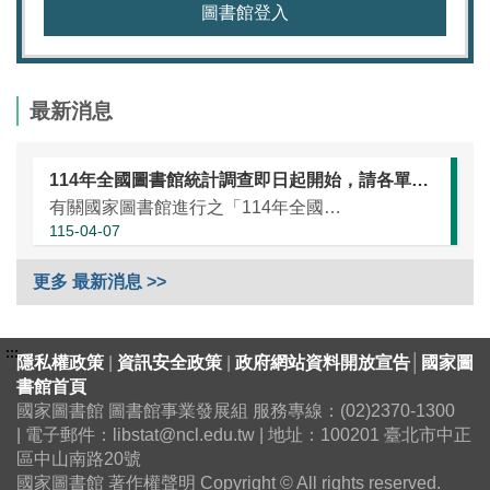
圖書館登入
最新消息
114年全國圖書館統計調查即日起開始，請各單位協助於本（115）年5月25日前完成統計資訊填報（延長至7月10日）
有關國家圖書館進行之「114年全國圖書館統計」調查，涵蓋全國大專校院圖書館、國民小學圖書館、國民中學圖書館、高級中等學校暨特殊教育學校圖書館，以及專門圖書館，藉由相關統計數據之蒐集，將有助瞭解我國各類...
115-04-07
更多 最新消息 >>
:::
隱私權政策
|
資訊安全政策
|
政府網站資料開放宣告
│
國家圖
書館首頁
國家圖書館 圖書館事業發展組 服務專線：(02)2370-1300
| 電子郵件：libstat@ncl.edu.tw | 地址：100201 臺北市中正
區中山南路20號
國家圖書館 著作權聲明 Copyright © All rights reserved.