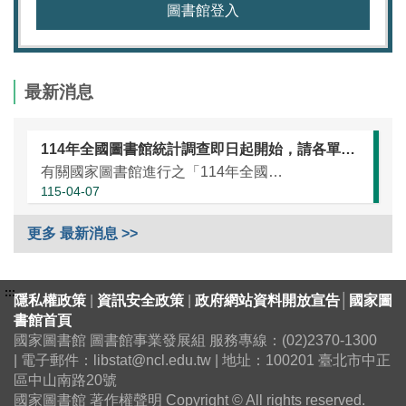
圖書館登入
最新消息
114年全國圖書館統計調查即日起開始，請各單位協助於本（115）年5月25日前完成統計資訊填報（延長至7月10日）
有關國家圖書館進行之「114年全國圖書館統計」調查，涵蓋全國大專校院圖書館、國民小學圖書館、國民中學圖書館、高級中等學校暨特殊教育學校圖書館，以及專門圖書館，藉由相關統計數據之蒐集，將有助瞭解我國各類...
115-04-07
更多 最新消息 >>
:::
隱私權政策
|
資訊安全政策
|
政府網站資料開放宣告
│
國家圖
書館首頁
國家圖書館 圖書館事業發展組 服務專線：(02)2370-1300
| 電子郵件：libstat@ncl.edu.tw | 地址：100201 臺北市中正
區中山南路20號
國家圖書館 著作權聲明 Copyright © All rights reserved.