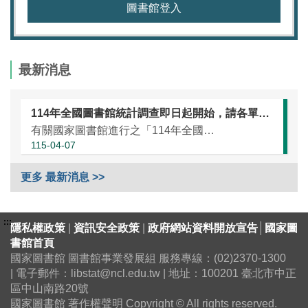
圖書館登入
最新消息
114年全國圖書館統計調查即日起開始，請各單位協助於本（115）年5月25日前完成統計資訊填報（延長至7月10日）
有關國家圖書館進行之「114年全國圖書館統計」調查，涵蓋全國大專校院圖書館、國民小學圖書館、國民中學圖書館、高級中等學校暨特殊教育學校圖書館，以及專門圖書館，藉由相關統計數據之蒐集，將有助瞭解我國各類...
115-04-07
更多 最新消息 >>
:::
隱私權政策
|
資訊安全政策
|
政府網站資料開放宣告
│
國家圖
書館首頁
國家圖書館 圖書館事業發展組 服務專線：(02)2370-1300
| 電子郵件：libstat@ncl.edu.tw | 地址：100201 臺北市中正
區中山南路20號
國家圖書館 著作權聲明 Copyright © All rights reserved.