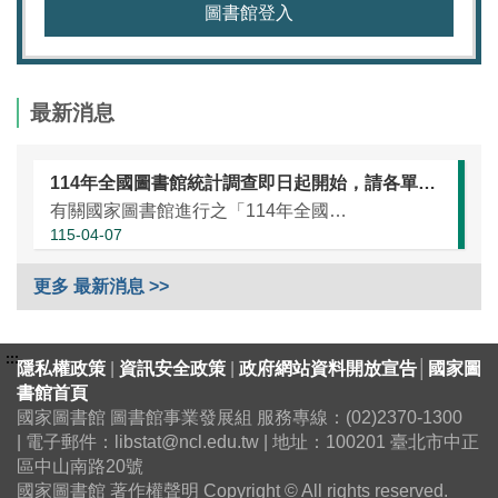
圖書館登入
最新消息
114年全國圖書館統計調查即日起開始，請各單位協助於本（115）年5月25日前完成統計資訊填報（延長至7月10日）
有關國家圖書館進行之「114年全國圖書館統計」調查，涵蓋全國大專校院圖書館、國民小學圖書館、國民中學圖書館、高級中等學校暨特殊教育學校圖書館，以及專門圖書館，藉由相關統計數據之蒐集，將有助瞭解我國各類...
115-04-07
更多 最新消息 >>
:::
隱私權政策
|
資訊安全政策
|
政府網站資料開放宣告
│
國家圖
書館首頁
國家圖書館 圖書館事業發展組 服務專線：(02)2370-1300
| 電子郵件：libstat@ncl.edu.tw | 地址：100201 臺北市中正
區中山南路20號
國家圖書館 著作權聲明 Copyright © All rights reserved.