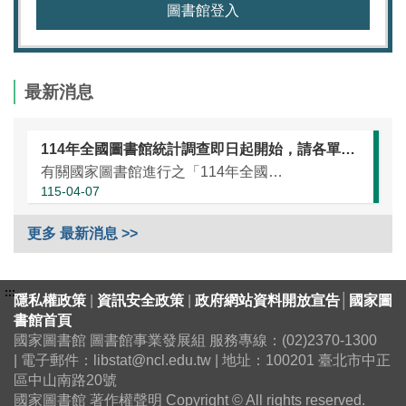
圖書館登入
最新消息
114年全國圖書館統計調查即日起開始，請各單位協助於本（115）年5月25日前完成統計資訊填報（延長至7月10日）
有關國家圖書館進行之「114年全國圖書館統計」調查，涵蓋全國大專校院圖書館、國民小學圖書館、國民中學圖書館、高級中等學校暨特殊教育學校圖書館，以及專門圖書館，藉由相關統計數據之蒐集，將有助瞭解我國各類...
115-04-07
更多 最新消息 >>
:::
隱私權政策
|
資訊安全政策
|
政府網站資料開放宣告
│
國家圖
書館首頁
國家圖書館 圖書館事業發展組 服務專線：(02)2370-1300
| 電子郵件：libstat@ncl.edu.tw | 地址：100201 臺北市中正
區中山南路20號
國家圖書館 著作權聲明 Copyright © All rights reserved.