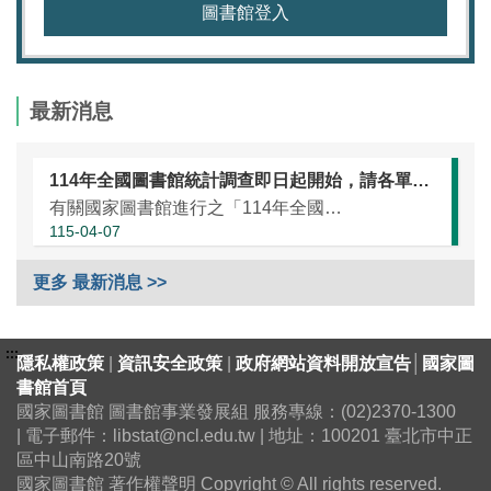
圖書館登入
最新消息
114年全國圖書館統計調查即日起開始，請各單位協助於本（115）年5月25日前完成統計資訊填報（延長至7月10日）
有關國家圖書館進行之「114年全國圖書館統計」調查，涵蓋全國大專校院圖書館、國民小學圖書館、國民中學圖書館、高級中等學校暨特殊教育學校圖書館，以及專門圖書館，藉由相關統計數據之蒐集，將有助瞭解我國各類...
115-04-07
更多 最新消息 >>
:::
隱私權政策
|
資訊安全政策
|
政府網站資料開放宣告
│
國家圖
書館首頁
國家圖書館 圖書館事業發展組 服務專線：(02)2370-1300
| 電子郵件：libstat@ncl.edu.tw | 地址：100201 臺北市中正
區中山南路20號
國家圖書館 著作權聲明 Copyright © All rights reserved.