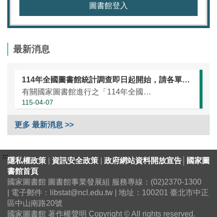
圖書館登入
最新消息
114年全國圖書館統計調查即日起開始，請各單位協助於本（115）年5月25日前完成統計資訊填報（延長至7月10日）
有關國家圖書館進行之「114年全國圖書館統計」調查，涵蓋全國大專校院圖書館、國民小學圖書館、國民中學圖書館、高級中等學校暨特殊教育學校圖書館，以及專門圖書館，藉由相關統計數據之蒐集，將有助瞭解我國各類...
115-04-07
更多 最新消息 >>
:::
隱私權政策
|
資訊安全政策
|
政府網站資料開放宣告
│
國家圖
書館首頁
國家圖書館 圖書館事業發展組 服務專線：(02)2370-1300
| 電子郵件：libstat@ncl.edu.tw | 地址：100201 臺北市中正
區中山南路20號
國家圖書館 著作權聲明 Copyright © All rights reserved.