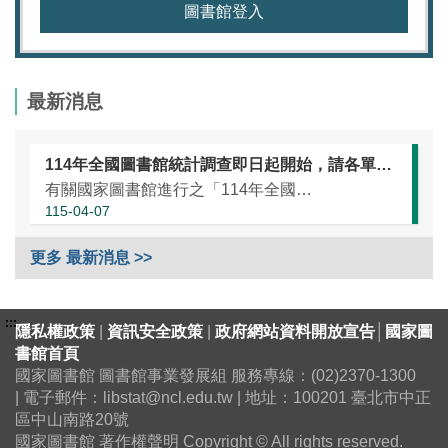
圖書館登入
最新消息
114年全國圖書館統計調查即日起開始，請各單位協助於本（115）年5月25日前完成統計資訊填報（延長至7月10日）
有關國家圖書館進行之「114年全國圖書館統計」調查，涵蓋全國大專校院圖書館、國民小學圖書館、國民中學圖書館、高級中等學校暨特殊教育學校圖書館，以及專門圖書館，藉由相關統計數據之蒐集，將有助瞭解我國各類...
115-04-07
更多 最新消息 >>
:::
隱私權政策
|
資訊安全政策
|
政府網站資料開放宣告
│
國家圖
書館首頁
國家圖書館 圖書館事業發展組 服務專線：(02)2370-1300
| 電子郵件：libstat@ncl.edu.tw | 地址：100201 臺北市中正
區中山南路20號
國家圖書館 著作權聲明 Copyright © All rights reserved.