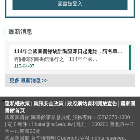
圖書館登入
最新消息
114年全國圖書館統計調查即日起開始，請各單位協助於本（115）年5月25日前完成統計資訊填報（延長至7月10日）
有關國家圖書館進行之「114年全國圖書館統計」調查，涵蓋全國大專校院圖書館、國民小學圖書館、國民中學圖書館、高級中等學校暨特殊教育學校圖書館，以及專門圖書館，藉由相關統計數據之蒐集，將有助瞭解我國各類...
115-04-07
更多 最新消息 >>
:::
隱私權政策
|
資訊安全政策
|
政府網站資料開放宣告
│
國家圖
書館首頁
國家圖書館 圖書館事業發展組 服務專線：(02)2370-1300
| 電子郵件：libstat@ncl.edu.tw | 地址：100201 臺北市中正
區中山南路20號
國家圖書館 著作權聲明 Copyright © All rights reserved.