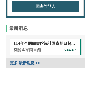
圖書館登入
最新消息
114年全國圖書館統計調查即日起開始，請各單位協助於本（115）年5月25日前完成統計資訊填報（延長至7月10日）
有關國家圖書館進行之「114年全國圖書館統計」調查，涵蓋全國大專校院圖書館、國民小學圖書館、國民中學圖書館、高級中等學校暨特殊教育學校圖書館，以及專門圖書館，藉由相關統計數據之蒐集，將有助瞭解我國各類...
115-04-07
更多 最新消息 >>