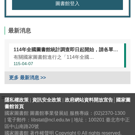
圖書館登入
最新消息
114年全國圖書館統計調查即日起開始，請各單位協助於本（115）年5月25日前完成統計資訊填報（延長至7月10日）
有關國家圖書館進行之「114年全國圖書館統計」調查，涵蓋全國大專校院圖書館、國民小學圖書館、國民中學圖書館、高級中等學校暨特殊教育學校圖書館，以及專門圖書館，藉由相關統計數據之蒐集，將有助瞭解我國各類...
115-04-07
更多 最新消息 >>
:::
隱私權政策
|
資訊安全政策
|
政府網站資料開放宣告
│
國家圖
書館首頁
國家圖書館 圖書館事業發展組 服務專線：(02)2370-1300
| 電子郵件：libstat@ncl.edu.tw | 地址：100201 臺北市中正
區中山南路20號
國家圖書館 著作權聲明 Copyright © All rights reserved.