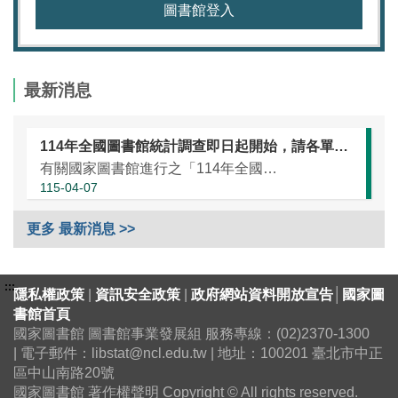
圖書館登入
最新消息
114年全國圖書館統計調查即日起開始，請各單位協助於本（115）年5月25日前完成統計資訊填報（延長至7月10日）
有關國家圖書館進行之「114年全國圖書館統計」調查，涵蓋全國大專校院圖書館、國民小學圖書館、國民中學圖書館、高級中等學校暨特殊教育學校圖書館，以及專門圖書館，藉由相關統計數據之蒐集，將有助瞭解我國各類...
115-04-07
更多 最新消息 >>
:::
隱私權政策
|
資訊安全政策
|
政府網站資料開放宣告
│
國家圖
書館首頁
國家圖書館 圖書館事業發展組 服務專線：(02)2370-1300
| 電子郵件：libstat@ncl.edu.tw | 地址：100201 臺北市中正
區中山南路20號
國家圖書館 著作權聲明 Copyright © All rights reserved.