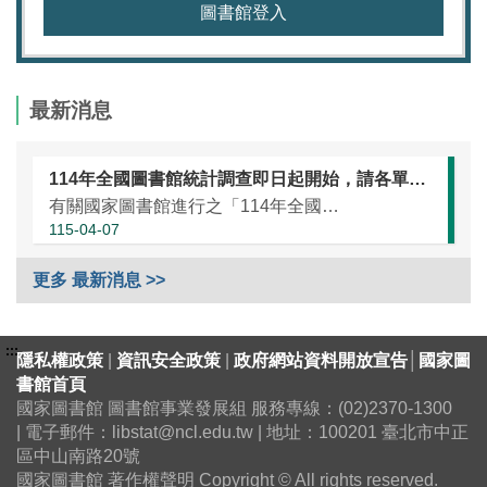
圖書館登入
最新消息
114年全國圖書館統計調查即日起開始，請各單位協助於本（115）年5月25日前完成統計資訊填報（延長至7月10日）
有關國家圖書館進行之「114年全國圖書館統計」調查，涵蓋全國大專校院圖書館、國民小學圖書館、國民中學圖書館、高級中等學校暨特殊教育學校圖書館，以及專門圖書館，藉由相關統計數據之蒐集，將有助瞭解我國各類...
115-04-07
更多 最新消息 >>
:::
隱私權政策
|
資訊安全政策
|
政府網站資料開放宣告
│
國家圖
書館首頁
國家圖書館 圖書館事業發展組 服務專線：(02)2370-1300
| 電子郵件：libstat@ncl.edu.tw | 地址：100201 臺北市中正
區中山南路20號
國家圖書館 著作權聲明 Copyright © All rights reserved.