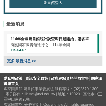
圖書館登入
最新消息
114年全國圖書館統計調查即日起開始，請各單位協助於本（115）年5月25日前完成統計資訊填報（延長至7月10日）
有關國家圖書館進行之「114年全國圖書館統計」調查，涵蓋全國大專校院圖書館、國民小學圖書館、國民中學圖書館、高級中等學校暨特殊教育學校圖書館，以及專門圖書館，藉由相關統計數據之蒐集，將有助瞭解我國各類...
115-04-07
更多 最新消息 >>
:::
隱私權政策
|
資訊安全政策
|
政府網站資料開放宣告
│
國家圖
書館首頁
國家圖書館 圖書館事業發展組 服務專線：(02)2370-1300
| 電子郵件：libstat@ncl.edu.tw | 地址：100201 臺北市中正
區中山南路20號
國家圖書館 著作權聲明 Copyright © All rights reserved.