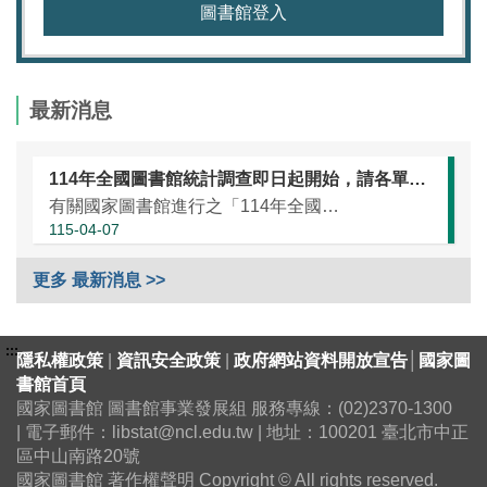
圖書館登入
最新消息
114年全國圖書館統計調查即日起開始，請各單位協助於本（115）年5月25日前完成統計資訊填報（延長至7月10日）
有關國家圖書館進行之「114年全國圖書館統計」調查，涵蓋全國大專校院圖書館、國民小學圖書館、國民中學圖書館、高級中等學校暨特殊教育學校圖書館，以及專門圖書館，藉由相關統計數據之蒐集，將有助瞭解我國各類...
115-04-07
更多 最新消息 >>
:::
隱私權政策
|
資訊安全政策
|
政府網站資料開放宣告
│
國家圖
書館首頁
國家圖書館 圖書館事業發展組 服務專線：(02)2370-1300
| 電子郵件：libstat@ncl.edu.tw | 地址：100201 臺北市中正
區中山南路20號
國家圖書館 著作權聲明 Copyright © All rights reserved.