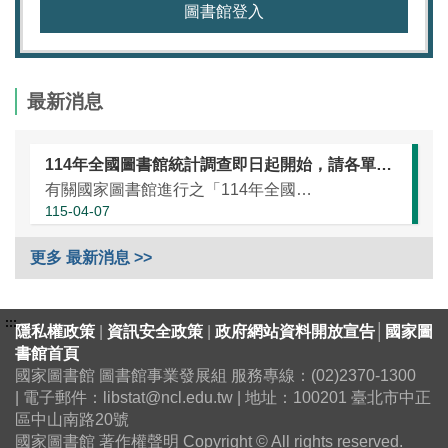
圖書館登入
最新消息
114年全國圖書館統計調查即日起開始，請各單位協助於本（115）年5月25日前完成統計資訊填報（延長至7月10日）
有關國家圖書館進行之「114年全國圖書館統計」調查，涵蓋全國大專校院圖書館、國民小學圖書館、國民中學圖書館、高級中等學校暨特殊教育學校圖書館，以及專門圖書館，藉由相關統計數據之蒐集，將有助瞭解我國各類...
115-04-07
更多 最新消息 >>
:::
隱私權政策
|
資訊安全政策
|
政府網站資料開放宣告
│
國家圖
書館首頁
國家圖書館 圖書館事業發展組 服務專線：(02)2370-1300
| 電子郵件：libstat@ncl.edu.tw | 地址：100201 臺北市中正
區中山南路20號
國家圖書館 著作權聲明 Copyright © All rights reserved.