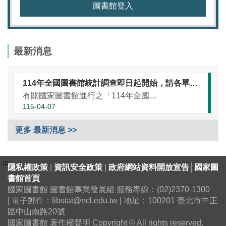
圖書館登入
最新消息
114年全國圖書館統計調查即日起開始，請各單位協助於本（115）年5月25日前完成統計資訊填報（延長至7月10日）
有關國家圖書館進行之「114年全國圖書館統計」調查，涵蓋全國大專校院圖書館、國民小學圖書館、國民中學圖書館、高級中等學校暨特殊教育學校圖書館，以及專門圖書館，藉由相關統計數據之蒐集，將有助瞭解我國各類...
115-04-07
更多 最新消息 >>
:::
隱私權政策
|
資訊安全政策
|
政府網站資料開放宣告
│
國家圖
書館首頁
國家圖書館 圖書館事業發展組 服務專線：(02)2370-1300
| 電子郵件：libstat@ncl.edu.tw | 地址：100201 臺北市中正
區中山南路20號
國家圖書館 著作權聲明 Copyright © All rights reserved.