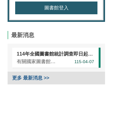
圖書館登入
最新消息
114年全國圖書館統計調查即日起開始，請各單位協助於本（115）年5月25日前完成統計資訊填報（延長至7月10日）
有關國家圖書館進行之「114年全國圖書館統計」調查，涵蓋全國大專校院圖書館、國民小學圖書館、國民中學圖書館、高級中等學校暨特殊教育學校圖書館，以及專門圖書館，藉由相關統計數據之蒐集，將有助瞭解我國各類...
115-04-07
更多 最新消息 >>