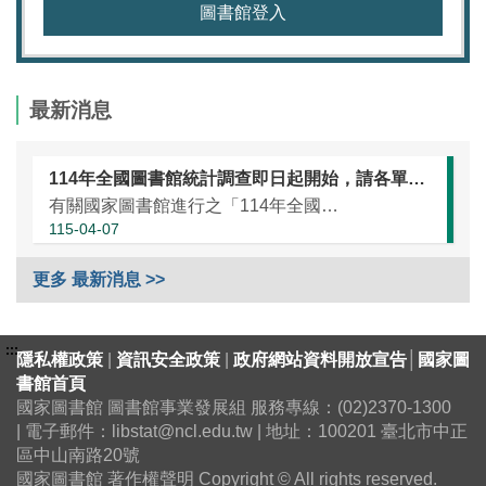
圖書館登入
最新消息
114年全國圖書館統計調查即日起開始，請各單位協助於本（115）年5月25日前完成統計資訊填報（延長至7月10日）
有關國家圖書館進行之「114年全國圖書館統計」調查，涵蓋全國大專校院圖書館、國民小學圖書館、國民中學圖書館、高級中等學校暨特殊教育學校圖書館，以及專門圖書館，藉由相關統計數據之蒐集，將有助瞭解我國各類...
115-04-07
更多 最新消息 >>
:::
隱私權政策
|
資訊安全政策
|
政府網站資料開放宣告
│
國家圖
書館首頁
國家圖書館 圖書館事業發展組 服務專線：(02)2370-1300
| 電子郵件：libstat@ncl.edu.tw | 地址：100201 臺北市中正
區中山南路20號
國家圖書館 著作權聲明 Copyright © All rights reserved.